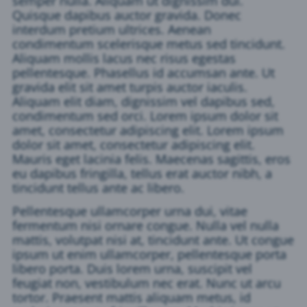
semper nulla. Aliquam ut dignissim dui.
Quisque dapibus auctor gravida. Donec
interdum pretium ultrices. Aenean
condimentum scelerisque metus sed tincidunt.
Aliquam mollis lacus nec risus egestas
pellentesque. Phasellus id accumsan ante. Ut
gravida elit sit amet turpis auctor iaculis.
Aliquam elit diam, dignissim vel dapibus sed,
condimentum sed orci. Lorem ipsum dolor sit
amet, consectetur adipiscing elit. Lorem ipsum
dolor sit amet, consectetur adipiscing elit.
Mauris eget lacinia felis. Maecenas sagittis, eros
eu dapibus fringilla, tellus erat auctor nibh, a
tincidunt tellus ante ac libero.
Pellentesque ullamcorper urna dui, vitae
fermentum nisi ornare congue. Nulla vel nulla
mattis, volutpat nisi at, tincidunt ante. Ut congue
ipsum ut enim ullamcorper, pellentesque porta
libero porta. Duis lorem urna, suscipit vel
feugiat non, vestibulum nec erat. Nunc ut arcu
tortor. Praesent mattis aliquam metus, id