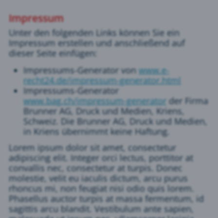
Impressum
Unter den folgenden Links können Sie ein
Impressum erstellen und anschließend auf
dieser Seite einfügen:
Impressums-Generator von
www.e-
recht24.de/impressum-generator.html
Impressums-Generator
www.bag.ch/impressum-generator
der Firma
Brunner AG, Druck und Medien, Kriens,
Schweiz. Die Brunner AG, Druck und Medien,
in Kriens übernimmt keine Haftung.
Lorem ipsum dolor sit amet, consectetur
adipiscing elit. Integer orci lectus, porttitor at
convallis nec, consectetur at turpis. Donec
molestie, velit eu iaculis dictum, arcu purus
rhoncus mi, non feugiat nisi odio quis lorem.
Phasellus auctor turpis at massa fermentum, id
sagittis arcu blandit. Vestibulum ante sapien,