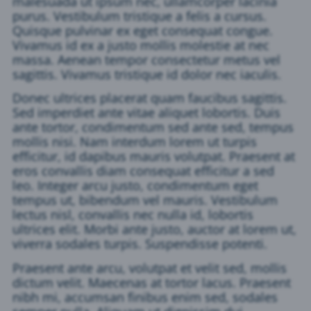
malesuada ut ipsum nec, ullamcorper lacinia
purus. Vestibulum tristique a felis a cursus.
Quisque pulvinar ex eget consequat congue.
Vivamus id ex a justo mollis molestie at nec
massa. Aenean tempor consectetur metus vel
sagittis. Vivamus tristique id dolor nec iaculis.
Donec ultrices placerat quam faucibus sagittis.
Sed imperdiet ante vitae aliquet lobortis. Duis
ante tortor, condimentum sed ante sed, tempus
mollis nisi. Nam interdum lorem ut turpis
efficitur, id dapibus mauris volutpat. Praesent at
eros convallis diam consequat efficitur a sed
leo. Integer arcu justo, condimentum eget
tempus ut, bibendum vel mauris. Vestibulum
lectus nisl, convallis nec nulla id, lobortis
ultrices elit. Morbi ante justo, auctor at lorem ut,
viverra sodales turpis. Suspendisse potenti.
Praesent ante arcu, volutpat et velit sed, mollis
dictum velit. Maecenas at tortor lacus. Praesent
nibh mi, accumsan finibus enim sed, sodales